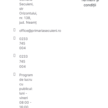
Secuieni,
condiții
str
Orizontului,
nr. 138,
jud. Neamț
office@primariasecuieni.ro
0233
745
004
0233
745
004
Program
de lucru
cu
publicul:
luni -
vineri
08:00 -
16:00