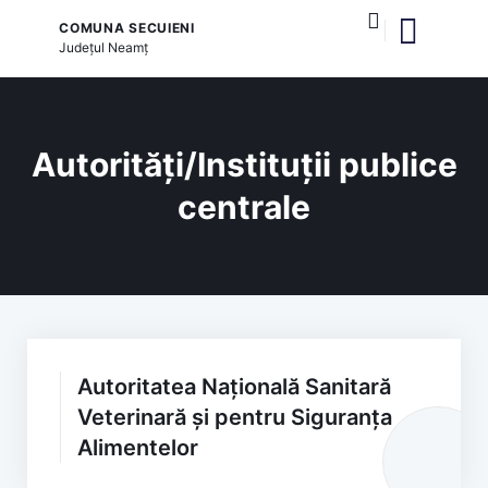
COMUNA SECUIENI
Județul
Neamț
și serviciile publice
Autorități/Instituții publice
centrale
Autoritatea Națională Sanitară
Veterinară și pentru Siguranța
Alimentelor