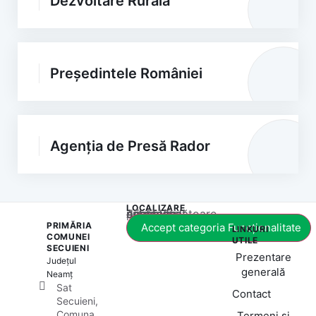
Dezvoltare Rurală
Președintele României
Agenția de Presă Rador
LOCALIZARE
Acest conținut este blocat până când acceptați categoria corespunzătoare de cookie-uri.
PRIMĂRIA
Accept categoria Funcționalitate
LINKURI
COMUNEI
UTILE
SECUIENI
Prezentare
Județul
generală
Neamț
Sat
Contact
Secuieni,
Comuna
Termeni și