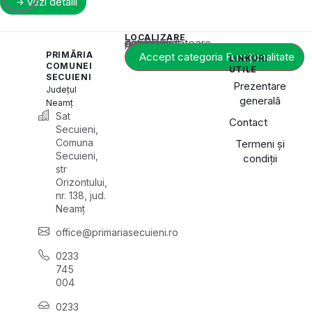
Vezi detalii
LOCALIZARE
Acest conținut este blocat până când acceptați categoria corespunzătoare de cookie-uri.
PRIMĂRIA
Accept categoria Funcționalitate
LINKURI
COMUNEI
UTILE
SECUIENI
Prezentare
Județul
generală
Neamț
Sat
Contact
Secuieni,
Comuna
Termeni și
Secuieni,
condiții
str
Orizontului,
nr. 138, jud.
Neamț
office@primariasecuieni.ro
0233
745
004
0233