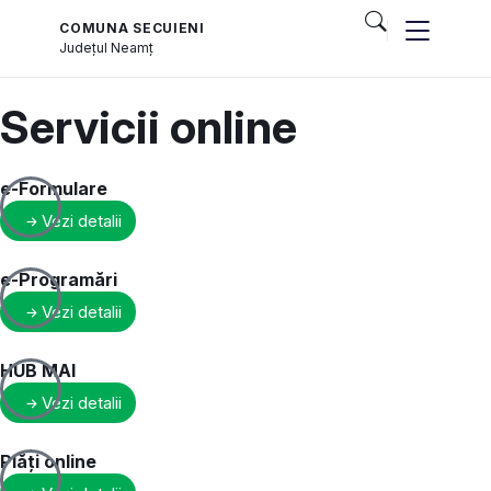
COMUNA SECUIENI
Județul
Neamț
Servicii online
e-Formulare
Vezi detalii
e-Programări
Vezi detalii
HUB MAI
Vezi detalii
Plăți online