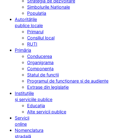
Strategia de dezvoltare
Simbolurile Naționale
Populația
Autoritățile
publice locale
Primarul
Consiliul local
RUTI
Primăria
Conducerea
Organigrama
Componența
Statul de funcții
Programul de funcționare și de audiențe
Extrase din legislație
Instituțiile
și serviciile publice
Educația
Alte servicii publice
Servicii
online
Nomenclatura
stradală