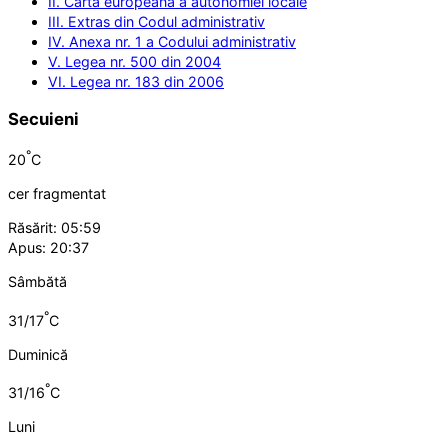
II. Carta europeană a autonomiei locale
III. Extras din Codul administrativ
IV. Anexa nr. 1 a Codului administrativ
V. Legea nr. 500 din 2004
VI. Legea nr. 183 din 2006
Secuieni
°
20
C
cer fragmentat
Răsărit: 05:59
Apus: 20:37
Sâmbătă
°
31/17
C
Duminică
°
31/16
C
Luni