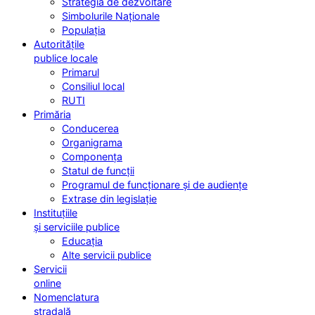
Strategia de dezvoltare
Simbolurile Naționale
Populația
Autoritățile
publice locale
Primarul
Consiliul local
RUTI
Primăria
Conducerea
Organigrama
Componența
Statul de funcții
Programul de funcționare și de audiențe
Extrase din legislație
Instituțiile
și serviciile publice
Educația
Alte servicii publice
Servicii
online
Nomenclatura
stradală