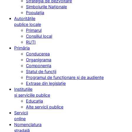
Strategia de dezvoltare
Simbolurile Naționale
Populația
Autoritățile
publice locale
Primarul
Consiliul local
RUTI
Primăria
Conducerea
Organigrama
Componența
Statul de funcții
Programul de funcționare și de audiențe
Extrase din legislație
Instituțiile
și serviciile publice
Educația
Alte servicii publice
Servicii
online
Nomenclatura
stradală