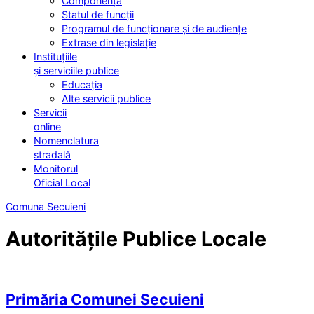
Componența
Statul de funcții
Programul de funcționare și de audiențe
Extrase din legislație
Instituțiile
și serviciile publice
Educația
Alte servicii publice
Servicii
online
Nomenclatura
stradală
Monitorul
Oficial Local
Comuna Secuieni
Autoritățile Publice Locale
Primăria Comunei Secuieni