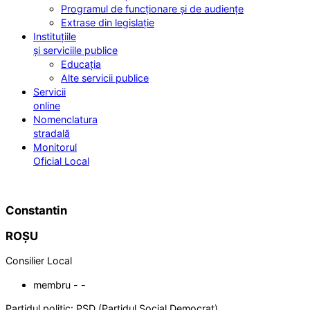
Programul de funcționare și de audiențe
Extrase din legislație
Instituțiile
și serviciile publice
Educația
Alte servicii publice
Servicii
online
Nomenclatura
stradală
Monitorul
Oficial Local
Constantin
ROȘU
Consilier Local
membru - -
Partidul politic:
PSD (Partidul Social Democrat)