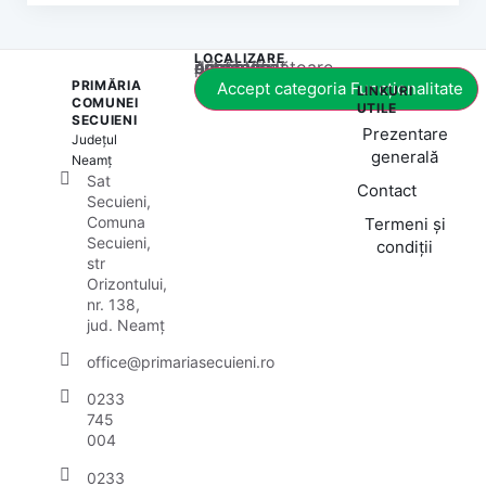
LOCALIZARE
Acest conținut este blocat până când acceptați categoria corespunzătoare de cookie-uri.
PRIMĂRIA
Accept categoria Funcționalitate
LINKURI
COMUNEI
UTILE
SECUIENI
Prezentare
Județul
generală
Neamț
Sat
Contact
Secuieni,
Comuna
Termeni și
Secuieni,
condiții
str
Orizontului,
nr. 138,
jud. Neamț
office@primariasecuieni.ro
0233
745
004
0233