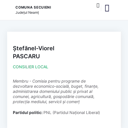
COMUNA SECUIENI
Județul
Neamț
și serviciile publice
Ștefănel-Viorel
PASCARU
CONSILIER LOCAL
membru - Comisia pentru programe de
dezvoltare economico-socială, buget, finanțe,
administrarea domeniului public și privat al
comunei, agricultură, gospodărie comunală,
protecția mediului, servicii și comerț
Partidul politic:
PNL (Partidul Național Liberal)