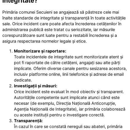
integritate?
Primăria comunei Secuieni se angajează să păstreze cele mai
înalte standarde de integritate și transparență în toate activitățile
sale. Orice incident care poate afecta încrederea cetățenilor în
administrarea publică este tratat cu seriozitate, iar măsurile
corespunzătoare sunt luate pentru a restabili încrederea și a
asigura respectarea normelor legale și etice.
Monitorizare și raportare:
Toate incidentele de integritate sunt monitorizate atent și
pot fi raportate de către cetățeni, angajați sau alte părți
implicate. Oferim diverse canale pentru sesizarea acestora,
inclusiv platforme online, linii telefonice și adrese de email
dedicate.
Investigații și măsuri:
Orice incident este evaluat în mod obiectiv și transparent.
Autoritățile competente sunt implicate atunci când este
necesar (de exemplu, Direcția Națională Anticorupție,
Agenția Națională de Integritate), iar primăria colaborează
cu aceste instituții pentru o investigare corectă.
Transparență:
În cazul în care se constată nereguli sau abateri, primăria