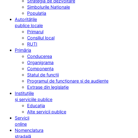
Strategia de dezvoltare
Simbolurile Naționale
Populația
Autoritățile
publice locale
Primarul
Consiliul local
RUTI
Primăria
Conducerea
Organigrama
Componența
Statul de funcții
Programul de funcționare și de audiențe
Extrase din legislație
Instituțiile
și serviciile publice
Educația
Alte servicii publice
Servicii
online
Nomenclatura
stradală