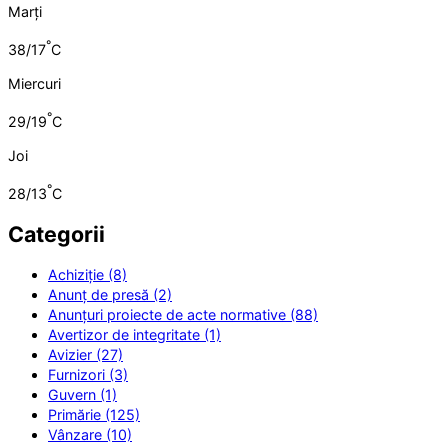
Marți
°
38/17
C
Miercuri
°
29/19
C
Joi
°
28/13
C
Categorii
Achiziție (8)
Anunț de presă (2)
Anunțuri proiecte de acte normative (88)
Avertizor de integritate (1)
Avizier (27)
Furnizori (3)
Guvern (1)
Primărie (125)
Vânzare (10)