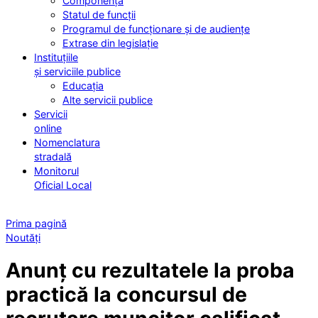
Componența
Statul de funcții
Programul de funcționare și de audiențe
Extrase din legislație
Instituțiile
și serviciile publice
Educația
Alte servicii publice
Servicii
online
Nomenclatura
stradală
Monitorul
Oficial Local
Prima pagină
Noutăți
Anunț cu rezultatele la proba
practică la concursul de