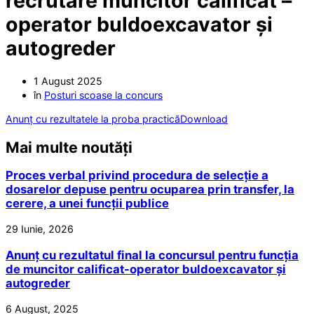
recrutare muncitor calificat –
operator buldoexcavator și
autogreder
1 August 2025
în
Posturi scoase la concurs
Anunț cu rezultatele la proba practică
Download
Mai multe noutăți
Proces verbal privind procedura de selecție a
dosarelor depuse pentru ocuparea prin transfer, la
cerere, a unei funcții publice
29 Iunie, 2026
Anunț cu rezultatul final la concursul pentru funcția
de muncitor calificat-operator buldoexcavator și
autogreder
6 August, 2025