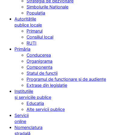
Strategia de dezvoltare
Simbolurile Naționale
Populația
Autoritățile
publice locale
Primarul
Consiliul local
RUTI
Primăria
Conducerea
Organigrama
Componența
Statul de funcții
Programul de funcționare și de audiențe
Extrase din legislație
Instituțiile
și serviciile publice
Educația
Alte servicii publice
Servicii
online
Nomenclatura
stradală