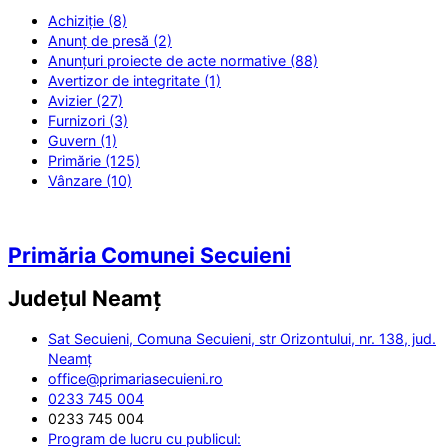
Achiziție (8)
Anunț de presă (2)
Anunțuri proiecte de acte normative (88)
Avertizor de integritate (1)
Avizier (27)
Furnizori (3)
Guvern (1)
Primărie (125)
Vânzare (10)
Primăria Comunei Secuieni
Județul
Neamț
Sat Secuieni, Comuna Secuieni, str Orizontului, nr. 138, jud.
Neamț
office@primariasecuieni.ro
0233 745 004
0233 745 004
Program de lucru cu publicul: