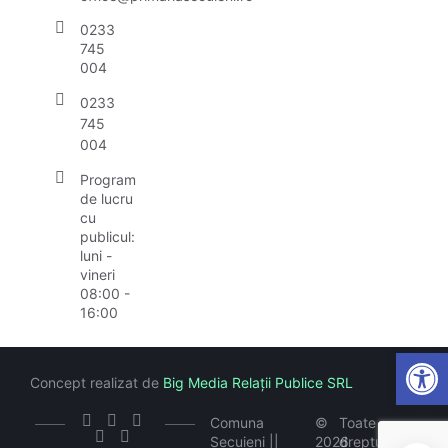
0233
745
004
0233
745
004
Program
de lucru
cu
publicul:
luni -
vineri
08:00 -
16:00
Open
Concept realizat de
Big Media Relații Publice SRL
Comuna
©
Toate
Secuieni ||
2026
drepturile