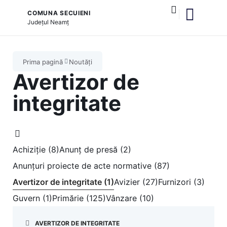
COMUNA SECUIENI
Județul
Neamț
și serviciile publice
Prima pagină
Noutăți
Avertizor de
integritate
Achiziție (8)
Anunț de presă (2)
Anunțuri proiecte de acte normative (87)
Avertizor de integritate (1)
Avizier (27)
Furnizori (3)
Guvern (1)
Primărie (125)
Vânzare (10)
AVERTIZOR DE INTEGRITATE