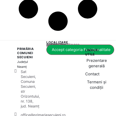
LOCALIZARE
Acest conținut este blocat până când acceptați categoria corespunzătoare de cookie-uri.
PRIMĂRIA
Accept categoria Funcționalitate
LINKURI
COMUNEI
UTILE
SECUIENI
Prezentare
Județul
generală
Neamț
Sat
Contact
Secuieni,
Comuna
Termeni și
Secuieni,
condiții
str
Orizontului,
nr. 138,
jud. Neamț
office@primariasecuieni.ro