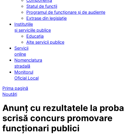
Componența
Statul de funcții
Programul de funcționare și de audiențe
Extrase din legislație
Instituțiile
și serviciile publice
Educația
Alte servicii publice
Servicii
online
Nomenclatura
stradală
Monitorul
Oficial Local
Prima pagină
Noutăți
Anunț cu rezultatele la proba
scrisă concurs promovare
funcționari publici