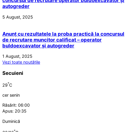
concursul de recrutare operator buldoexcavator și
autogreder
5 August, 2025
Anunț cu rezultatele la proba practică la concursul
de recrutare muncitor calificat – operator
buldoexcavator și autogreder
1 August, 2025
Vezi toate noutățile
Secuieni
°
29
C
cer senin
Răsărit: 06:00
Apus: 20:35
Duminică
°