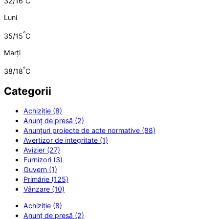
32/16
C
Luni
°
35/15
C
Marți
°
38/18
C
Categorii
Achiziție (8)
Anunț de presă (2)
Anunțuri proiecte de acte normative (88)
Avertizor de integritate (1)
Avizier (27)
Furnizori (3)
Guvern (1)
Primărie (125)
Vânzare (10)
Achiziție (8)
Anunț de presă (2)