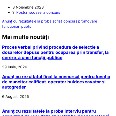
3 Noiembrie 2023
în
Posturi scoase la concurs
Anunț cu rezultatele la proba scrisă concurs promovare
funcționari publici
Mai multe noutăți
Proces verbal privind procedura de selecție a
dosarelor depuse pentru ocuparea prin transfer, la
cerere, a unei funcții publice
29 Iunie, 2026
Anunț cu rezultatul final la concursul pentru funcția
de muncitor calificat-operator buldoexcavator și
autogreder
6 August, 2025
Anunț cu rezultatele la proba interviu pentru