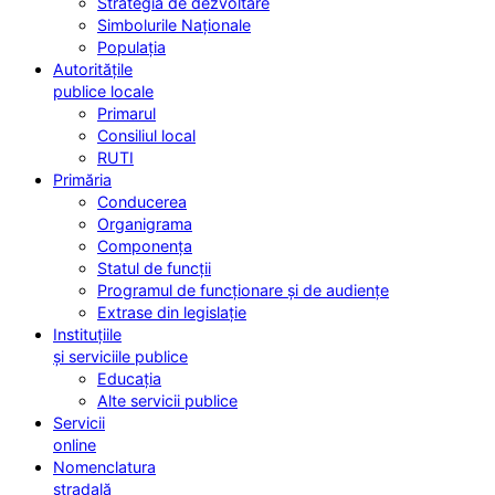
Strategia de dezvoltare
Simbolurile Naționale
Populația
Autoritățile
publice locale
Primarul
Consiliul local
RUTI
Primăria
Conducerea
Organigrama
Componența
Statul de funcții
Programul de funcționare și de audiențe
Extrase din legislație
Instituțiile
și serviciile publice
Educația
Alte servicii publice
Servicii
online
Nomenclatura
stradală