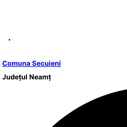
Comuna Secuieni
Județul
Neamț