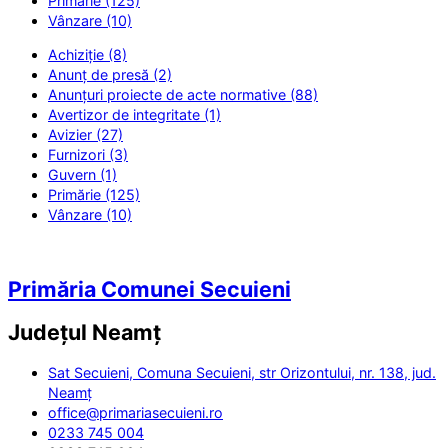
Primărie (125)
Vânzare (10)
Achiziție (8)
Anunț de presă (2)
Anunțuri proiecte de acte normative (88)
Avertizor de integritate (1)
Avizier (27)
Furnizori (3)
Guvern (1)
Primărie (125)
Vânzare (10)
Primăria Comunei Secuieni
Județul
Neamț
Sat Secuieni, Comuna Secuieni, str Orizontului, nr. 138, jud.
Neamț
office@primariasecuieni.ro
0233 745 004