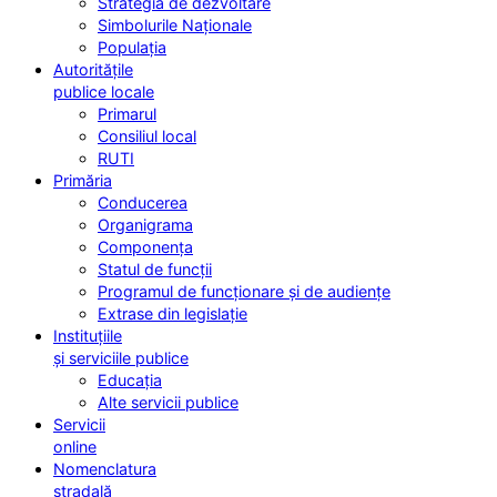
Strategia de dezvoltare
Simbolurile Naționale
Populația
Autoritățile
publice locale
Primarul
Consiliul local
RUTI
Primăria
Conducerea
Organigrama
Componența
Statul de funcții
Programul de funcționare și de audiențe
Extrase din legislație
Instituțiile
și serviciile publice
Educația
Alte servicii publice
Servicii
online
Nomenclatura
stradală