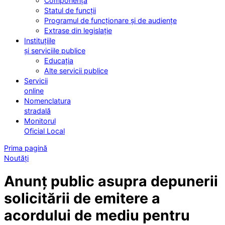
Componența
Statul de funcții
Programul de funcționare și de audiențe
Extrase din legislație
Instituțiile
și serviciile publice
Educația
Alte servicii publice
Servicii
online
Nomenclatura
stradală
Monitorul
Oficial Local
Prima pagină
Noutăți
Anunț public asupra depunerii
solicitării de emitere a
acordului de mediu pentru