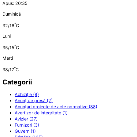
Apus: 20:35
Duminică
°
32/16
C
Luni
°
35/15
C
Marți
°
38/17
C
Categorii
Achiziție (8)
Anunț de presă (2)
Anunțuri proiecte de acte normative (88)
Avertizor de integritate (1)
Avizier (27)
Furnizori (3)
Guvern (1)