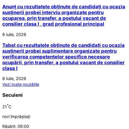
Anunț cu rezultatele obţinute de candidați cu ocazia
susținerii probei interviu organizate pentru
ocuparea, prin transfer, a postului vacant de
consilier clasa I , grad profesional principal
8 Iulie, 2026
Tabel cu rezultatele obţinute de candidați cu ocazia
susținerii probei suplimentare organizate pentru
verificarea competențelor specifice necesare
ocupării, prin transfer, a postului vacant de consilier
clasa I
8 Iulie, 2026
Vezi toate noutățile
Secuieni
°
21
C
nori împrăștiați
Răsărit: 06:00