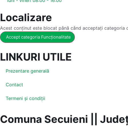
luni - vineri 08:00 - 16:00
Localizare
Acest conținut este blocat până când acceptați categoria 
Accept categoria Funcționalitate
LINKURI UTILE
Prezentare generală
Contact
Termeni și condiții
Comuna Secuieni || Jude