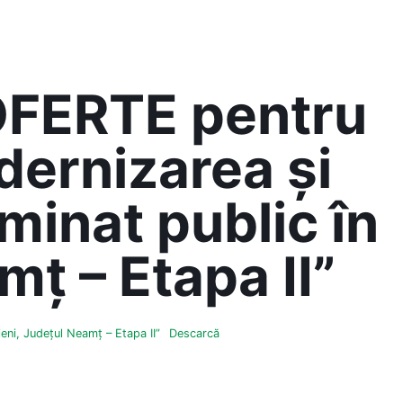
FERTE pentru
odernizarea și
uminat public în
ț – Etapa II”
eni, Județul Neamț – Etapa II”
Descarcă