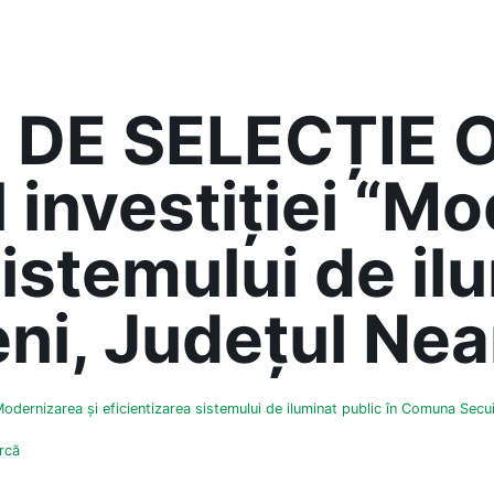
DE SELECȚIE O
l investiției “M
sistemului de il
i, Județul Neam
ernizarea și eficientizarea sistemului de iluminat public în Comuna Secui
rcă