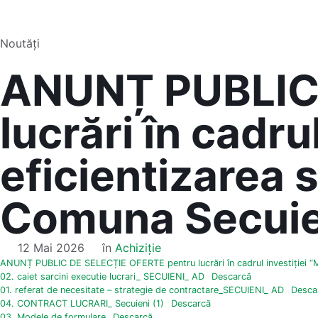
Noutăți
ANUNȚ PUBLIC 
lucrări în cadru
eficientizarea 
Comuna Secuien
12 Mai 2026
în
Achiziție
ANUNȚ PUBLIC DE SELECȚIE OFERTE pentru lucrări în cadrul investiției “Mod
02. caiet sarcini executie lucrari_ SECUIENI_ AD
Descarcă
01. referat de necesitate – strategie de contractare_SECUIENI_ AD
Desca
04. CONTRACT LUCRARI_ Secuieni (1)
Descarcă
03. Modele de formulare
Descarcă