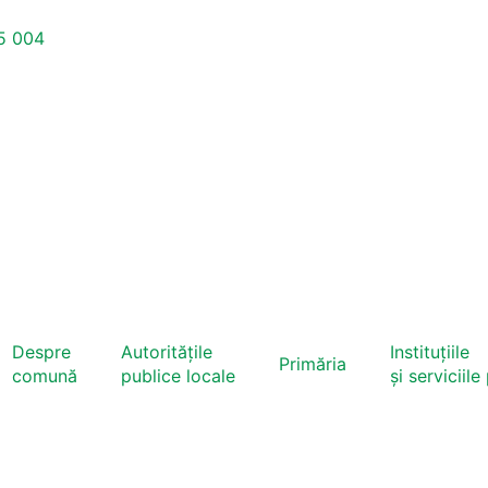
5 004
Despre
Autoritățile
Instituțiile
Primăria
comună
publice locale
și serviciile