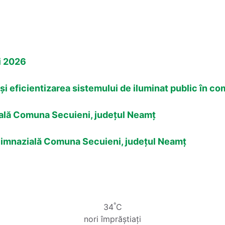
i 2026
și eficientizarea sistemului de iluminat public în c
zială Comuna Secuieni, județul Neamț
a Gimnazială Comuna Secuieni, județul Neamț
°
34
C
nori împrăștiați