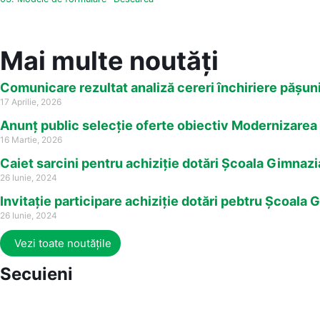
Mai multe noutăți
Comunicare rezultat analiză cereri închiriere pășun
17 Aprilie, 2026
Anunț public selecție oferte obiectiv Modernizarea 
16 Martie, 2026
Caiet sarcini pentru achiziție dotări Școala Gimna
26 Iunie, 2024
Invitație participare achiziție dotări pebtru Școal
26 Iunie, 2024
Vezi toate noutățile
Secuieni