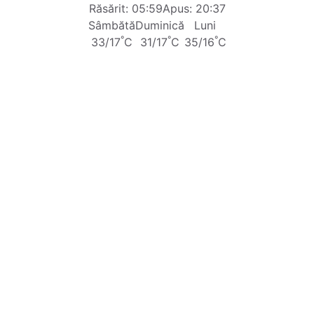
Răsărit: 05:59
Apus: 20:37
Sâmbătă
Duminică
Luni
°
°
°
33/17
C
31/17
C
35/16
C