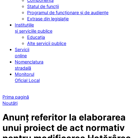
Componența
Statul de funcții
Programul de funcționare și de audiențe
Extrase din legislație
Instituțiile
și serviciile publice
Educația
Alte servicii publice
Servicii
online
Nomenclatura
stradală
Monitorul
Oficial Local
Prima pagină
Noutăți
Anunț referitor la elaborarea
unui proiect de act normativ