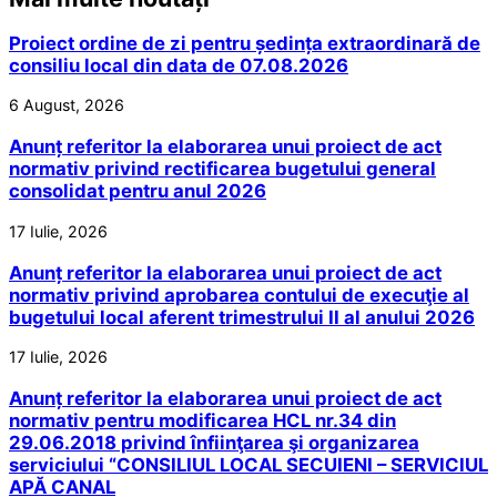
Proiect ordine de zi pentru ședința extraordinară de
consiliu local din data de 07.08.2026
6 August, 2026
Anunț referitor la elaborarea unui proiect de act
normativ privind rectificarea bugetului general
consolidat pentru anul 2026
17 Iulie, 2026
Anunț referitor la elaborarea unui proiect de act
normativ privind aprobarea contului de execuţie al
bugetului local aferent trimestrului II al anului 2026
17 Iulie, 2026
Anunț referitor la elaborarea unui proiect de act
normativ pentru modificarea HCL nr.34 din
29.06.2018 privind înfiinţarea şi organizarea
serviciului “CONSILIUL LOCAL SECUIENI – SERVICIUL
APĂ CANAL