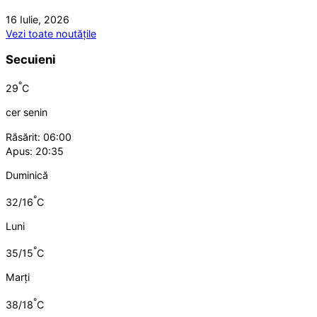
16 Iulie, 2026
Vezi toate noutățile
Secuieni
°
29
C
cer senin
Răsărit: 06:00
Apus: 20:35
Duminică
°
32/16
C
Luni
°
35/15
C
Marți
°
38/18
C