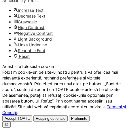
Accessibility Tools
Increase Text
Decrease Text
Grayscale
High Contrast
Negative Contrast
Light Background
Links Underline
Readable Font
Reset
Acest site folosește cookie
Folosim cookie-uri pe site-ul nostru pentru a vă oferi cea mai
relevantă experiență, reținând preferințele și vizitele
dumneavoastră. Prin efectuarea unui click pe butonul „Sunt de
acord”, sunteți de acord ca TOATE cookie-urile să fie utilizate.
De asemenea, puteți să refuzați cookie-urile opționale prin
apăsarea butonului „Refuz”. Prin continuarea accesării sau
utilizării Site-ului web vă exprimați acordul cu privire la
Termeni și
Condiții
.
Accept TOATE
Resping opționale
Preferințe
🍪