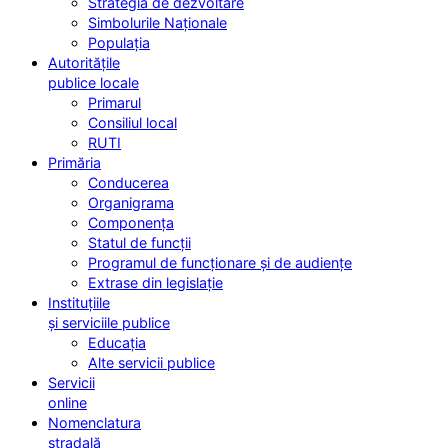
Strategia de dezvoltare
Simbolurile Naționale
Populația
Autoritățile
publice locale
Primarul
Consiliul local
RUTI
Primăria
Conducerea
Organigrama
Componența
Statul de funcții
Programul de funcționare și de audiențe
Extrase din legislație
Instituțiile
și serviciile publice
Educația
Alte servicii publice
Servicii
online
Nomenclatura
stradală