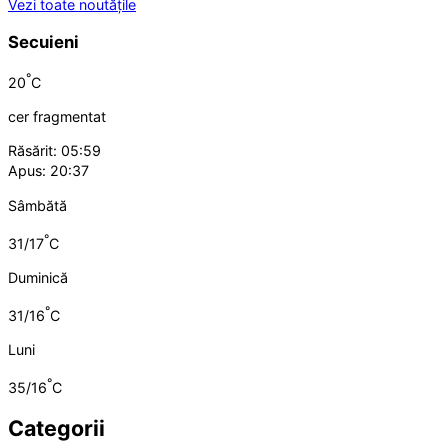
Vezi toate noutățile
Secuieni
°
20
C
cer fragmentat
Răsărit: 05:59
Apus: 20:37
Sâmbătă
°
31/17
C
Duminică
°
31/16
C
Luni
°
35/16
C
Categorii