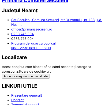
Primăria Comunei Secuieni
Județul
Neamț
Sat Secuieni, Comuna Secuieni, str Orizontului, nr. 138, jud.
Neamț
office@primariasecuieni.ro
0233 745 004
0233 745 004
Program de lucru cu publicul:
luni - vineri 08:00 - 16:00
Localizare
Acest conținut este blocat până când acceptați categoria
corespunzătoare de cookie-uri.
Accept categoria Funcționalitate
LINKURI UTILE
Prezentare generală
Contact
Termeni și condiții