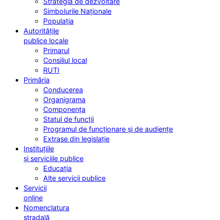
Strategia de dezvoltare
Simbolurile Naționale
Populația
Autoritățile
publice locale
Primarul
Consiliul local
RUTI
Primăria
Conducerea
Organigrama
Componența
Statul de funcții
Programul de funcționare și de audiențe
Extrase din legislație
Instituțiile
și serviciile publice
Educația
Alte servicii publice
Servicii
online
Nomenclatura
stradală