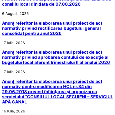
consiliu local din data de 07.08.2026
6 August, 2026
Anunț referitor la elaborarea unui proiect de act
normativ privind rectificarea bugetului general
consolidat pentru anul 2026
17 Iulie, 2026
Anunț referitor la elaborarea unui proiect de act
normativ privind aprobarea contului de execuţie al
bugetului local aferent trimestrului II al anului 2026
17 Iulie, 2026
Anunț referitor la elaborarea unui proiect de act
normativ pentru modificarea HCL nr.34 din
29.06.2018 privind înfiinţarea şi organizarea
serviciului “CONSILIUL LOCAL SECUIENI – SERVICIUL
APĂ CANAL
16 Iulie, 2026