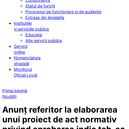
Componența
Statul de funcții
Programul de funcționare și de audiențe
Extrase din legislație
Instituțiile
și serviciile publice
Educația
Alte servicii publice
Servicii
online
Nomenclatura
stradală
Monitorul
Oficial Local
Prima pagină
Noutăți
Anunț referitor la elaborarea
unui proiect de act normativ