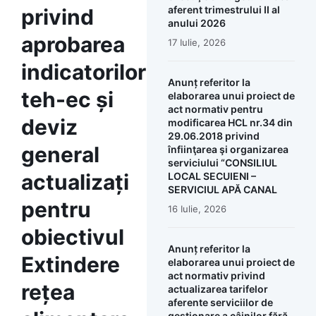
aferent trimestrului II al
privind
anului 2026
aprobarea
17 Iulie, 2026
indicatorilor
Anunț referitor la
teh-ec și
elaborarea unui proiect de
act normativ pentru
deviz
modificarea HCL nr.34 din
29.06.2018 privind
general
înfiinţarea şi organizarea
serviciului “CONSILIUL
actualizați
LOCAL SECUIENI –
SERVICIUL APĂ CANAL
pentru
16 Iulie, 2026
obiectivul
Anunț referitor la
Extindere
elaborarea unui proiect de
act normativ privind
rețea
actualizarea tarifelor
aferente serviciilor de
gestionare a câinilor fără