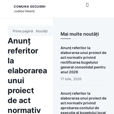
COMUNA SECUIENI
și serviciile publice
Județul
Neamț
Prima pagină
Noutăți
Mai multe noutăți
Anunț
Anunț referitor la
referitor
elaborarea unui proiect de
act normativ privind
la
rectificarea bugetului
general consolidat pentru
elaborarea
anul 2026
unui
17 Iulie, 2026
proiect
Anunț referitor la
de act
elaborarea unui proiect de
act normativ privind
normativ
aprobarea contului de
execuţie al bugetului local