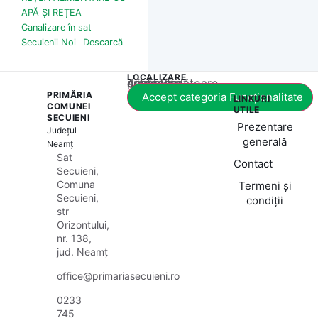
APĂ ȘI REȚEA
Canalizare în sat
Secuienii Noi
Descarcă
LOCALIZARE
Acest conținut este blocat până când acceptați categoria corespunzătoare de cookie-uri.
PRIMĂRIA
Accept categoria Funcționalitate
LINKURI
COMUNEI
UTILE
SECUIENI
Prezentare
Județul
generală
Neamț
Sat
Contact
Secuieni,
Comuna
Termeni și
Secuieni,
condiții
str
Orizontului,
nr. 138,
jud. Neamț
office@primariasecuieni.ro
0233
745