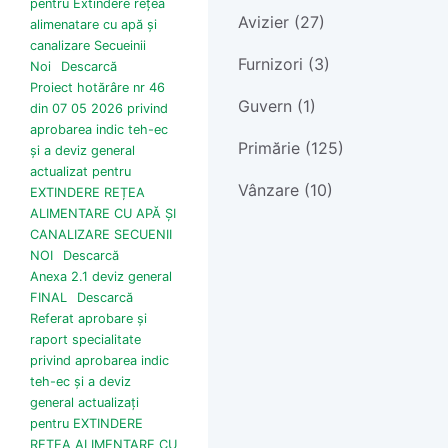
pentru Extindere rețea
Avizier (27)
alimenatare cu apă și
canalizare Secueinii
Furnizori (3)
Noi
Descarcă
Proiect hotărâre nr 46
Guvern (1)
din 07 05 2026 privind
aprobarea indic teh-ec
Primărie (125)
și a deviz general
actualizat pentru
Vânzare (10)
EXTINDERE REȚEA
ALIMENTARE CU APĂ ȘI
CANALIZARE SECUENII
NOI
Descarcă
Anexa 2.1 deviz general
FINAL
Descarcă
Referat aprobare și
raport specialitate
privind aprobarea indic
teh-ec și a deviz
general actualizați
pentru EXTINDERE
REȚEA ALIMENTARE CU