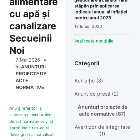
alimentare
stăpân prin aplicarea
cu apă și
indicelui anual al inflației
pentru anul 2025
canalizare
18 Iunie, 2026
Secueinii
Vezi toate noutățile
Noi
7 Mai 2026
Categorii
în
ANUNȚURI
PROIECTE DE
ACTE
Achiziție (8)
NORMATIVE
Anunț de presă (2)
Anunțuri proiecte de
Anunț referitor la
acte normative (87)
elaborarea unui proiect
de act normativ privind
Avertizor de integritate
aprob indic teh-ec și
(1)
deviz general actualizați