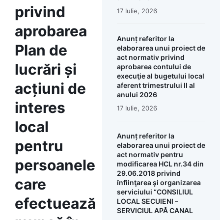
privind
17 Iulie, 2026
aprobarea
Anunț referitor la
Plan de
elaborarea unui proiect de
act normativ privind
lucrări și
aprobarea contului de
execuţie al bugetului local
acțiuni de
aferent trimestrului II al
anului 2026
interes
17 Iulie, 2026
local
Anunț referitor la
pentru
elaborarea unui proiect de
act normativ pentru
persoanele
modificarea HCL nr.34 din
29.06.2018 privind
care
înfiinţarea şi organizarea
serviciului “CONSILIUL
efectuează
LOCAL SECUIENI –
SERVICIUL APĂ CANAL