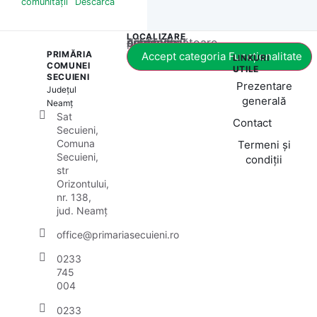
comunității
Descarcă
LOCALIZARE
Acest conținut este blocat până când acceptați categoria corespunzătoare de cookie-uri.
PRIMĂRIA
Accept categoria Funcționalitate
LINKURI
COMUNEI
UTILE
SECUIENI
Prezentare
Județul
generală
Neamț
Sat
Contact
Secuieni,
Comuna
Termeni și
Secuieni,
condiții
str
Orizontului,
nr. 138,
jud. Neamț
office@primariasecuieni.ro
0233
745
004
0233