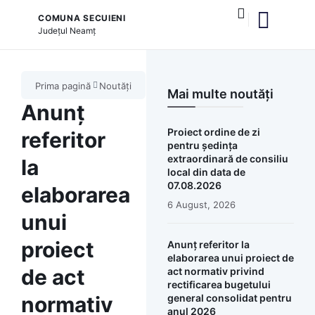
COMUNA SECUIENI
Județul
Neamț
și serviciile publice
Prima pagină
Noutăți
Mai multe noutăți
Anunț
Proiect ordine de zi
referitor
pentru ședința
extraordinară de consiliu
la
local din data de
07.08.2026
elaborarea
6 August, 2026
unui
proiect
Anunț referitor la
elaborarea unui proiect de
de act
act normativ privind
rectificarea bugetului
normativ
general consolidat pentru
anul 2026