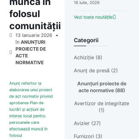
muncă în
16 Iulie, 2026
folosul
Vezi toate noutățile
comunității
13 Ianuarie 2026
Categorii
în
ANUNȚURI
PROIECTE DE
ACTE
Achiziție (8)
NORMATIVE
Anunț de presă (2)
Anunțuri proiecte de
Anunț referitor la
acte normative (88)
elaborarea unui proiect
de act normativ privind
Avertizor de integritate
aprobarea Plan de
(1)
lucrări și acțiuni de
interes local pentru
Avizier (27)
persoanele care
efectuează muncă în
Furnizori (3)
folosul