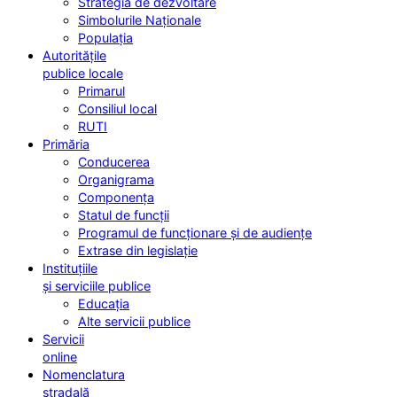
Strategia de dezvoltare
Simbolurile Naționale
Populația
Autoritățile
publice locale
Primarul
Consiliul local
RUTI
Primăria
Conducerea
Organigrama
Componența
Statul de funcții
Programul de funcționare și de audiențe
Extrase din legislație
Instituțiile
și serviciile publice
Educația
Alte servicii publice
Servicii
online
Nomenclatura
stradală