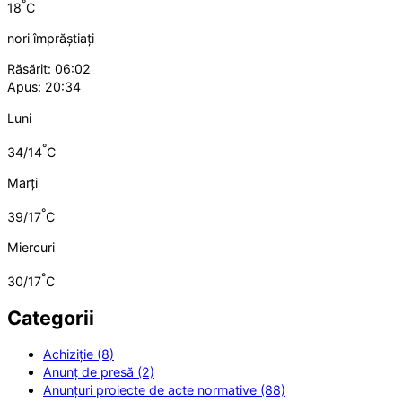
°
18
C
nori împrăștiați
Răsărit: 06:02
Apus: 20:34
Luni
°
34/14
C
Marți
°
39/17
C
Miercuri
°
30/17
C
Categorii
Achiziție (8)
Anunț de presă (2)
Anunțuri proiecte de acte normative (88)