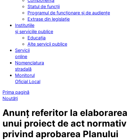
Componența
Statul de funcții
Programul de funcționare și de audiențe
Extrase din legislație
Instituțiile
și serviciile publice
Educația
Alte servicii publice
Servicii
online
Nomenclatura
stradală
Monitorul
Oficial Local
Prima pagină
Noutăți
Anunț referitor la elaborarea
unui proiect de act normativ
privind aprobarea Planului