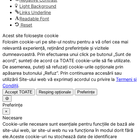
Light Background
Links Underline
Readable Font
Reset
Acest site folosește cookie
Folosim cookie-uri pe site-ul nostru pentru a vă oferi cea mai
relevantă experiență, reținând preferințele și vizitele
dumneavoastră. Prin efectuarea unui click pe butonul „Sunt de
acord”, sunteți de acord ca TOATE cookie-urile să fie utilizate.
De asemenea, puteți să refuzați cookie-urile opționale prin
apăsarea butonului „Refuz”. Prin continuarea accesării sau
utilizării Site-ului web vă exprimați acordul cu privire la
Termeni și
Condiții
.
Accept TOATE
Resping opționale
Preferințe
🍪
Preferințe
×
Necesare
Cookie-urile necesare sunt esențiale pentru funcțiile de bază ale
site-ului web, iar site-ul web nu va funcționa în modul dorit fără
ele.Aceste cookie-uri nu stochează date de identificare