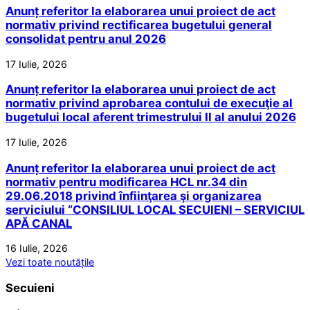
Anunț referitor la elaborarea unui proiect de act
normativ privind rectificarea bugetului general
consolidat pentru anul 2026
17 Iulie, 2026
Anunț referitor la elaborarea unui proiect de act
normativ privind aprobarea contului de execuţie al
bugetului local aferent trimestrului II al anului 2026
17 Iulie, 2026
Anunț referitor la elaborarea unui proiect de act
normativ pentru modificarea HCL nr.34 din
29.06.2018 privind înfiinţarea şi organizarea
serviciului “CONSILIUL LOCAL SECUIENI – SERVICIUL
APĂ CANAL
16 Iulie, 2026
Vezi toate noutățile
Secuieni