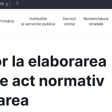
04
Instituțiile
Servicii
Nomenclatura
Primăria
și serviciile publice
online
stradală
r la elaborarea
de act normativ
area