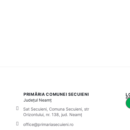
PRIMĂRIA COMUNEI SECUIENI
L
Acest
Județul
Neamț
Sat Secuieni, Comuna Secuieni, str
Orizontului, nr. 138, jud. Neamț
office@primariasecuieni.ro