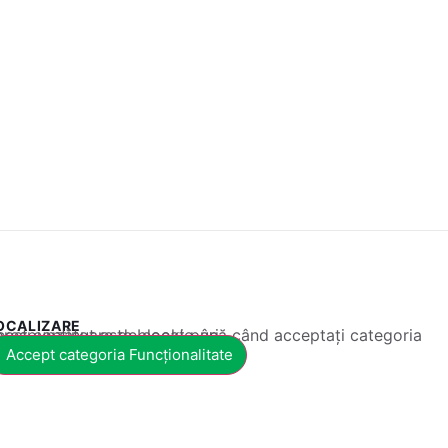
OCALIZARE
 conținut este blocat până când acceptați categoria corespunzătoare de cookie-uri.
Accept categoria Funcționalitate