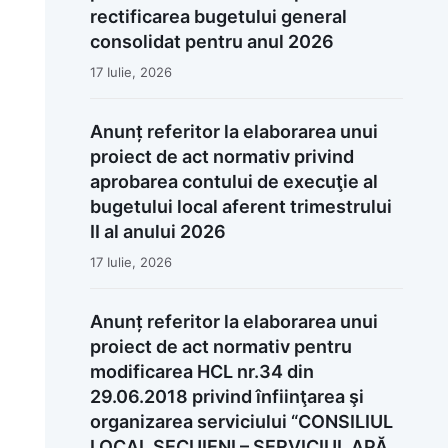
rectificarea bugetului general
consolidat pentru anul 2026
17 Iulie, 2026
Anunț referitor la elaborarea unui
proiect de act normativ privind
aprobarea contului de execuţie al
bugetului local aferent trimestrului
II al anului 2026
17 Iulie, 2026
Anunț referitor la elaborarea unui
proiect de act normativ pentru
modificarea HCL nr.34 din
29.06.2018 privind înfiinţarea şi
organizarea serviciului “CONSILIUL
LOCAL SECUIENI – SERVICIUL APĂ