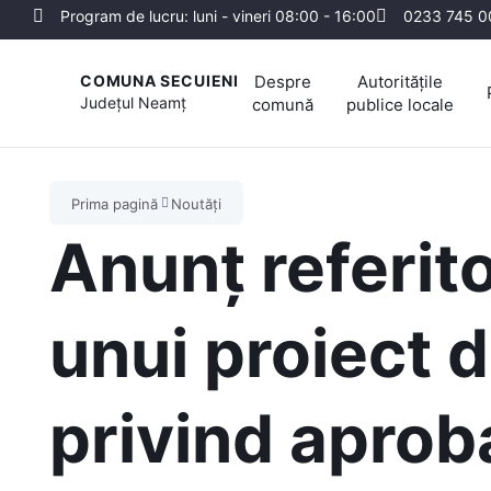
Program de lucru: luni - vineri 08:00 - 16:00
0233 745 0
Despre
Autoritățile
COMUNA SECUIENI
Județul
Neamț
comună
publice locale
Prima pagină
Noutăți
Anunț referito
unui proiect 
privind aprob