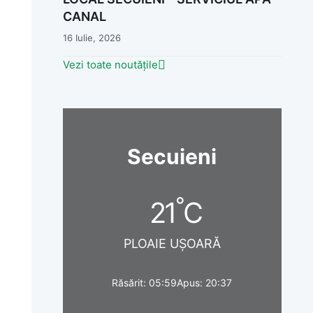
CANAL
16 Iulie, 2026
Vezi toate noutățile
Secuieni
°
21
C
PLOAIE UȘOARĂ
Răsărit: 05:59
Apus: 20:37