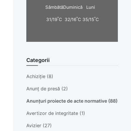
Sâmbătă
Duminică
Luni
°
°
°
31/19
C
32/16
C
35/15
C
Categorii
Achiziție (8)
Anunț de presă (2)
Anunțuri proiecte de acte normative (88)
Avertizor de integritate (1)
Avizier (27)