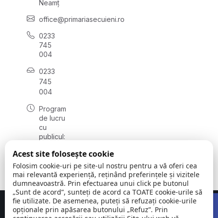
Neamț
office@primariasecuieni.ro
0233
745
004
0233
745
004
Program
de lucru
cu
publicul:
luni -
Acest site folosește cookie
vineri
08:00 -
Folosim cookie-uri pe site-ul nostru pentru a vă oferi cea
16:00
mai relevantă experiență, reținând preferințele și vizitele
dumneavoastră. Prin efectuarea unui click pe butonul
„Sunt de acord”, sunteți de acord ca TOATE cookie-urile să
Open 
fie utilizate. De asemenea, puteți să refuzați cookie-urile
Concept realizat de
Big Media Relații Publice SRL
opționale prin apăsarea butonului „Refuz”. Prin