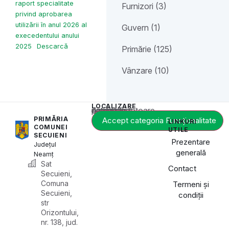
raport specialitate
Furnizori (3)
privind aprobarea
utilizării în anul 2026 al
Guvern (1)
execedentului anului
2025
Descarcă
Primărie (125)
Vânzare (10)
LOCALIZARE
Acest conținut este blocat până când acceptați categoria corespunzătoare de cookie-uri.
PRIMĂRIA
Accept categoria Funcționalitate
LINKURI
COMUNEI
UTILE
SECUIENI
Prezentare
Județul
generală
Neamț
Sat
Contact
Secuieni,
Comuna
Termeni și
Secuieni,
condiții
str
Orizontului,
nr. 138, jud.