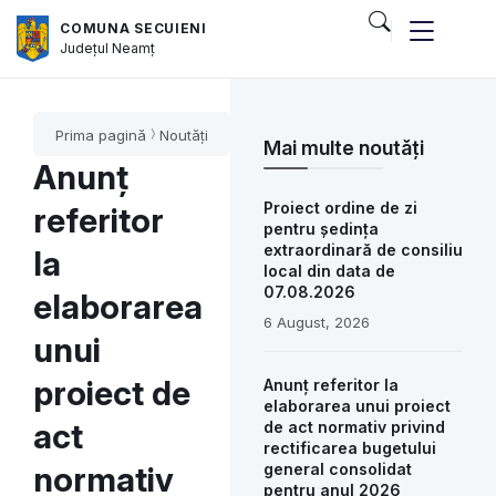
COMUNA SECUIENI
Județul
Neamț
Prima pagină
Noutăți
Mai multe noutăți
Anunț
Proiect ordine de zi
referitor
pentru ședința
extraordinară de consiliu
la
local din data de
07.08.2026
elaborarea
6 August, 2026
unui
proiect de
Anunț referitor la
elaborarea unui proiect
act
de act normativ privind
rectificarea bugetului
normativ
general consolidat
pentru anul 2026