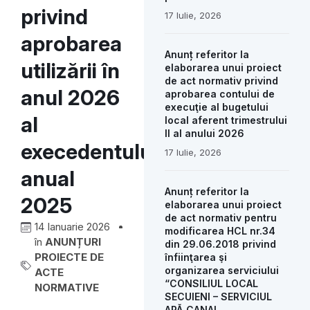
privind
17 Iulie, 2026
aprobarea
Anunț referitor la
utilizării în
elaborarea unui proiect
de act normativ privind
anul 2026
aprobarea contului de
execuţie al bugetului
al
local aferent trimestrului
II al anului 2026
execedentului
17 Iulie, 2026
anual
Anunț referitor la
2025
elaborarea unui proiect
de act normativ pentru
14 Ianuarie 2026
modificarea HCL nr.34
în
ANUNȚURI
din 29.06.2018 privind
PROIECTE DE
înfiinţarea şi
organizarea serviciului
ACTE
“CONSILIUL LOCAL
NORMATIVE
SECUIENI – SERVICIUL
APĂ CANAL