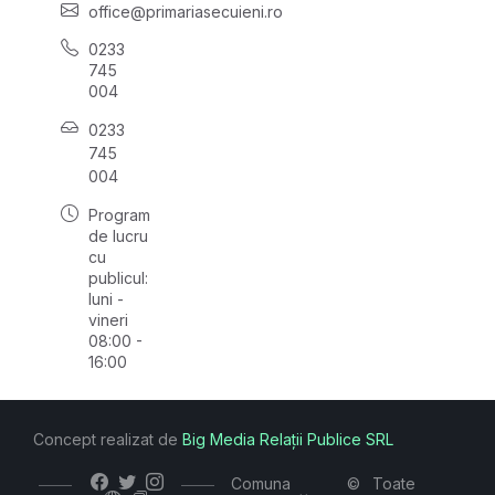
office@primariasecuieni.ro
0233
745
004
0233
745
004
Program
de lucru
cu
publicul:
luni -
vineri
08:00 -
16:00
Concept realizat de
Big Media Relații Publice SRL
Comuna
©
Toate