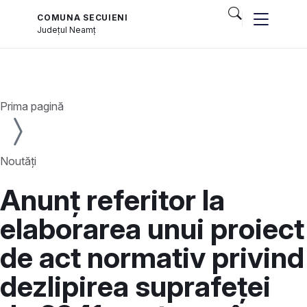
COMUNA SECUIENI
Județul
Neamț
și serviciile publice
Prima pagină
Noutăți
Anunț referitor la
elaborarea unui proiect
de act normativ privind
dezlipirea suprafeței