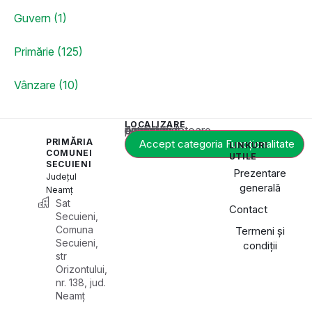
Guvern (1)
Primărie (125)
Vânzare (10)
LOCALIZARE
Acest conținut este blocat până când acceptați categoria corespunzătoare de cookie-uri.
PRIMĂRIA
Accept categoria Funcționalitate
LINKURI
COMUNEI
UTILE
SECUIENI
Prezentare
Județul
generală
Neamț
Sat
Contact
Secuieni,
Comuna
Termeni și
Secuieni,
condiții
str
Orizontului,
nr. 138, jud.
Neamț