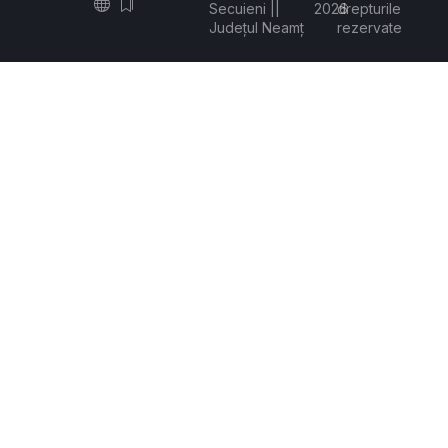
Secuieni ||
2026
drepturile
Județul Neamț
rezervate