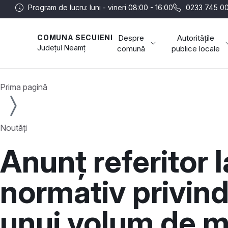
Program de lucru: luni - vineri 08:00 - 16:00
0233 745 0
Despre
Autoritățile
COMUNA SECUIENI
Județul
Neamț
comună
publice locale
Prima pagină
Noutăți
Anunț referitor 
normativ privind 
unui volum de m