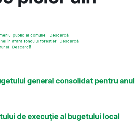
omeniul public al comunei
Descarcă
ei în afara fondului forestier
Descarcă
munei
Descarcă
ugetului general consolidat pentru anul
ului de execuţie al bugetului local