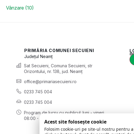
Vânzare (10)
PRIMĂRIA COMUNEI SECUIENI
L
Acest conținu
Județul
Neamț
Sat Secuieni, Comuna Secuieni, str
Orizontului, nr. 138, jud. Neamț
office@primariasecuieni.ro
0233 745 004
0233 745 004
Program de lucru cu publicul:
luni - vineri
08:00 - 16:00
Acest site folosește cookie
Folosim cookie-uri pe site-ul nostru pentru a