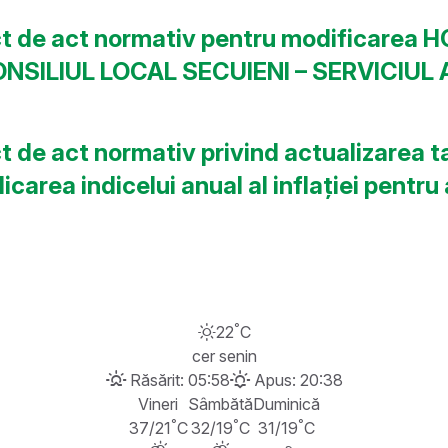
ect de act normativ pentru modificarea H
i “CONSILIUL LOCAL SECUIENI – SERVICIU
t de act normativ privind actualizarea ta
licarea indicelui anual al inflației pentr
°
22
C
cer senin
Răsărit: 05:58
Apus: 20:38
Vineri
Sâmbătă
Duminică
°
°
°
37/21
C
32/19
C
31/19
C