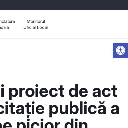
clatura
Monitorul
adală
Oficial Local
Open 
i proiect de act
itație publică a
 picior din