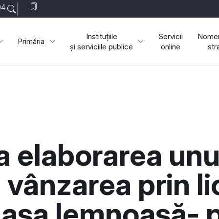
04
Instituțiile
Servicii
Nomen
Primăria
și serviciile publice
online
str
la elaborarea unu
vânzarea prin lic
asa lemnoasă- pe