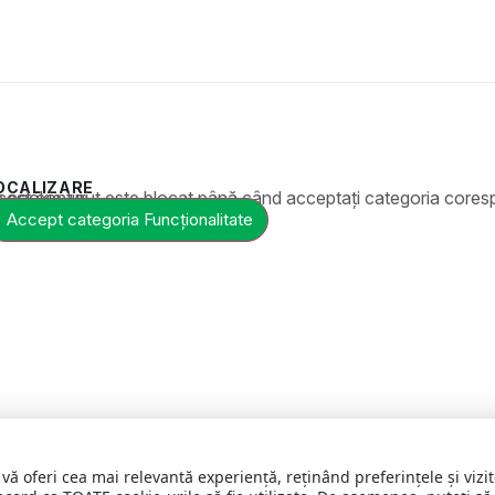
OCALIZARE
t este blocat până când acceptați categoria corespunzătoare de cookie-uri.
Accept categoria Funcționalitate
 vă oferi cea mai relevantă experiență, reținând preferințele și vi