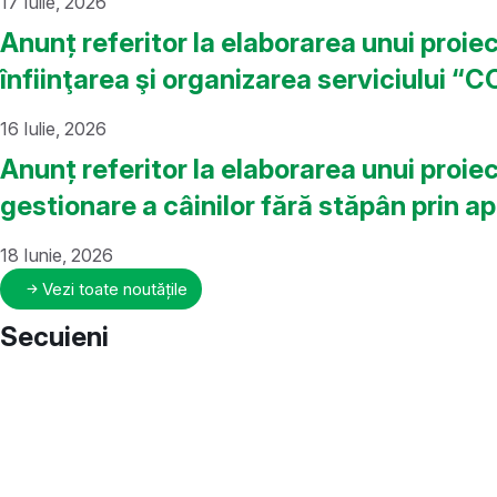
17 Iulie, 2026
Anunț referitor la elaborarea unui proi
înfiinţarea şi organizarea serviciulu
16 Iulie, 2026
Anunț referitor la elaborarea unui proiec
gestionare a câinilor fără stăpân prin ap
18 Iunie, 2026
Vezi toate noutățile
Secuieni