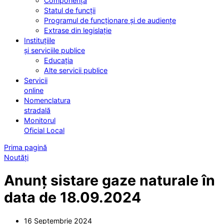
Componența
Statul de funcții
Programul de funcționare și de audiențe
Extrase din legislație
Instituțiile
și serviciile publice
Educația
Alte servicii publice
Servicii
online
Nomenclatura
stradală
Monitorul
Oficial Local
Prima pagină
Noutăți
Anunț sistare gaze naturale în
data de 18.09.2024
16 Septembrie 2024