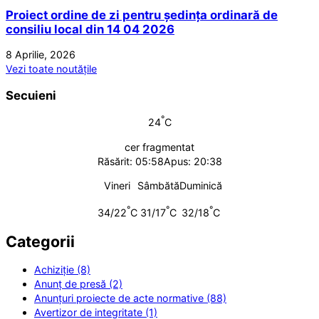
Proiect ordine de zi pentru ședința ordinară de
consiliu local din 14 04 2026
8 Aprilie, 2026
Vezi toate noutățile
Secuieni
°
24
C
cer fragmentat
Răsărit: 05:58
Apus: 20:38
Vineri
Sâmbătă
Duminică
°
°
°
34/22
C
31/17
C
32/18
C
Categorii
Achiziție (8)
Anunț de presă (2)
Anunțuri proiecte de acte normative (88)
Avertizor de integritate (1)