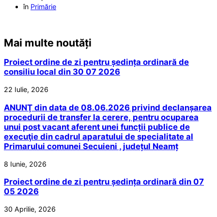
în
Primărie
Mai multe noutăți
Proiect ordine de zi pentru ședința ordinară de
consiliu local din 30 07 2026
22 Iulie, 2026
ANUNŢ din data de 08.06.2026 privind declanșarea
procedurii de transfer la cerere, pentru ocuparea
unui post vacant aferent unei funcții publice de
execuţie din cadrul aparatului de specialitate al
Primarului comunei Secuieni , județul Neamț
8 Iunie, 2026
Proiect ordine de zi pentru ședința ordinară din 07
05 2026
30 Aprilie, 2026