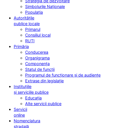
Strategia de dezvoltare
Simbolurile Naționale
Populația
Autoritățile
publice locale
Primarul
Consiliul local
RUTI
Primăria
Conducerea
Organigrama
Componența
Statul de funcții
Programul de funcționare și de audiențe
Extrase din legislație
Instituțiile
și serviciile publice
Educația
Alte servicii publice
Servicii
online
Nomenclatura
stradală