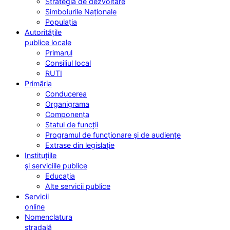
Strategia de dezvoltare
Simbolurile Naționale
Populația
Autoritățile
publice locale
Primarul
Consiliul local
RUTI
Primăria
Conducerea
Organigrama
Componența
Statul de funcții
Programul de funcționare și de audiențe
Extrase din legislație
Instituțiile
și serviciile publice
Educația
Alte servicii publice
Servicii
online
Nomenclatura
stradală