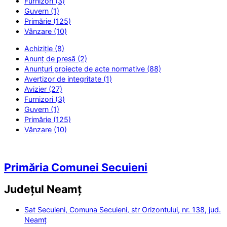
Furnizori (3)
Guvern (1)
Primărie (125)
Vânzare (10)
Achiziție (8)
Anunț de presă (2)
Anunțuri proiecte de acte normative (88)
Avertizor de integritate (1)
Avizier (27)
Furnizori (3)
Guvern (1)
Primărie (125)
Vânzare (10)
Primăria Comunei Secuieni
Județul
Neamț
Sat Secuieni, Comuna Secuieni, str Orizontului, nr. 138, jud.
Neamț