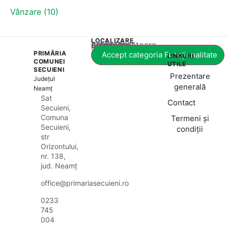
Vânzare (10)
LOCALIZARE
Acest conținut este blocat până când acceptați categoria corespunzătoare de cookie-uri.
PRIMĂRIA
Accept categoria Funcționalitate
LINKURI
COMUNEI
UTILE
SECUIENI
Prezentare
Județul
generală
Neamț
Sat
Contact
Secuieni,
Comuna
Termeni și
Secuieni,
condiții
str
Orizontului,
nr. 138,
jud. Neamț
office@primariasecuieni.ro
0233
745
004