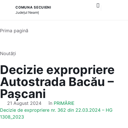
COMUNA SECUIENI
și serviciile publice
Județul
Neamț
Prima pagină
Noutăți
Decizie expropriere
Autostrada Bacău –
Pașcani
21 August 2024
în
PRIMĂRIE
Decizie de expropriere nr. 362 din 22.03.2024 – HG
1308_2023