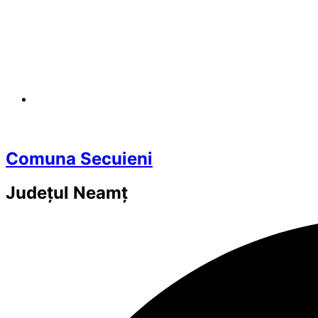
Comuna Secuieni
Județul
Neamț