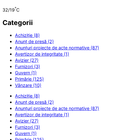
°
32/19
C
Categorii
Achiziție (8)
Anunț de presă (2)
Anunțuri proiecte de acte normative (87)
Avertizor de integritate (1)
Avizier (27)
Furnizori (3)
Guvern (1)
Primărie (125)
Vânzare (10)
Achiziție (8)
Anunț de presă (2)
Anunțuri proiecte de acte normative (87)
Avertizor de integritate (1)
Avizier (27)
Furnizori (3)
Guvern (1)
Primărie (125)