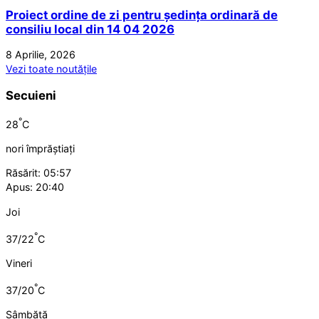
Proiect ordine de zi pentru ședința ordinară de
consiliu local din 14 04 2026
8 Aprilie, 2026
Vezi toate noutățile
Secuieni
°
28
C
nori împrăștiați
Răsărit: 05:57
Apus: 20:40
Joi
°
37/22
C
Vineri
°
37/20
C
Sâmbătă