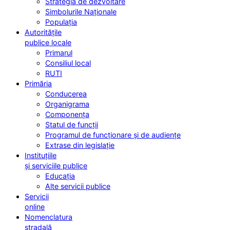
Strategia de dezvoltare
Simbolurile Naționale
Populația
Autoritățile
publice locale
Primarul
Consiliul local
RUTI
Primăria
Conducerea
Organigrama
Componența
Statul de funcții
Programul de funcționare și de audiențe
Extrase din legislație
Instituțiile
și serviciile publice
Educația
Alte servicii publice
Servicii
online
Nomenclatura
stradală