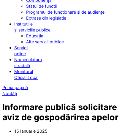
Componența
Statul de funcții
Programul de funcționare și de audiențe
Extrase din legislație
Instituțiile
și serviciile publice
Educația
Alte servicii publice
Servicii
online
Nomenclatura
stradală
Monitorul
Oficial Local
Prima pagină
Noutăți
Informare publică solicitare
aviz de gospodărirea apelor
15 Ianuarie 2025