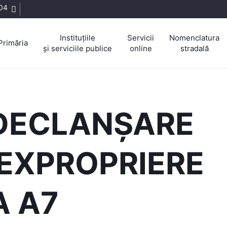
04
Instituțiile
Servicii
Nomenclatura
Primăria
și serviciile publice
online
stradală
 DECLANȘARE
EXPROPRIERE
 A7