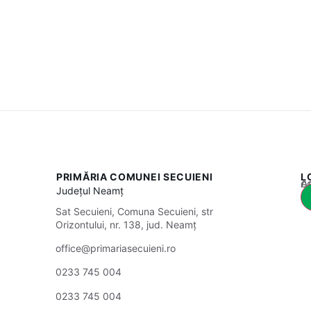
PRIMĂRIA COMUNEI SECUIENI
L
Acest
Județul
Neamț
Sat Secuieni, Comuna Secuieni, str
Orizontului, nr. 138, jud. Neamț
office@primariasecuieni.ro
0233 745 004
0233 745 004