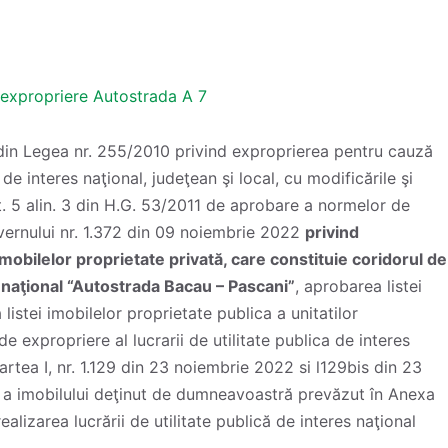
 expropriere Autostrada A 7
in Legea nr. 255/2010 privind exproprierea pentru cauză
 de interes naţional, judeţean şi local, cu modificările şi
t. 5 alin. 3 din H.G. 53/2011 de aprobare a normelor de
uvernului nr. 1.372 din 09 noiembrie 2022
privind
obilelor proprietate privată, care constituie coridorul de
es naţional “Autostrada Bacau – Pascani”
, aprobarea listei
listei imobilelor proprietate publica a unitatilor
de expropriere al lucrarii de utilitate publica de interes
Partea I, nr. 1.129 din 23 noiembrie 2022 si l129bis din 23
e a imobilului deţinut de dumneavoastră prevăzut în Anexa
alizarea lucrării de utilitate publică de interes naţional