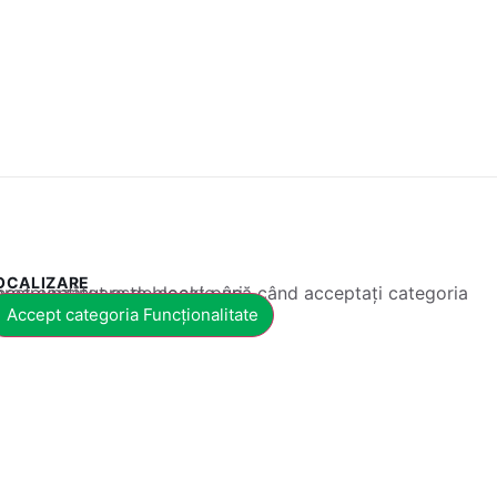
OCALIZARE
 conținut este blocat până când acceptați categoria corespunzătoare de cookie-uri.
Accept categoria Funcționalitate