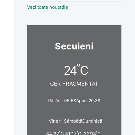
Vezi toate noutățile
Secuieni
°
24
C
CER FRAGMENTAT
Răsărit: 05:58
Apus: 20:38
Vineri
Sâmbătă
Duminică
°
°
°
34/22
C
31/17
C
32/18
C