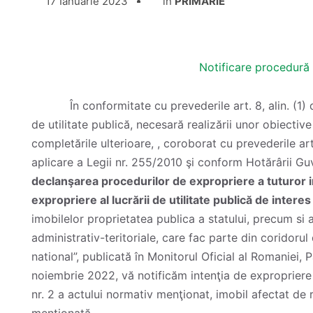
17 Ianuarie 2023
în
PRIMĂRIE
Notificare procedură
În conformitate cu prevederile art. 8, alin. (1) d
de utilitate publică, necesară realizării unor obiective
completările ulterioare, , coroborat cu prevederile ar
aplicare a Legii nr. 255/2010 şi conform Hotărârii G
declanşarea procedurilor de expropriere a tuturor im
expropriere al lucrării de utilitate publică de inter
imobilelor proprietatea publica a statului, precum si a 
administrativ-teritoriale, care fac parte din coridorul 
national”, publicată în Monitorul Oficial al Romaniei, 
noiembrie 2022, vă notificăm intenţia de exproprier
nr. 2 a actului normativ menţionat, imobil afectat de re
menţionată.