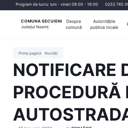
Program de lucru: luni - vineri 08:00 - 16:00
0233 745 0
Despre
Autoritățile
COMUNA SECUIENI
Județul
Neamț
comună
publice locale
Prima pagină
Noutăți
NOTIFICARE
PROCEDURĂ 
AUTOSTRADA