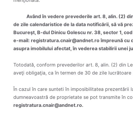
Având în vedere prevederile art. 8, alin. (2) din 
de zile calendaristice de la data notificării, să vă pr
Bucureşt, B-dul Dinicu Golescu nr. 38, sector 1, co
e-mail: registratura.cnair@andnet.ro împreună cu 
asupra imobilului afectat, în vederea stabilirii unei 
Totodată, conform prevederilor art. 8, alin. (2) din Le
aveţi obligaţia, ca în termen de 30 de zile lucrătoare d
În cazul în care sunteti în imposibilitatea prezentării
dumneavoastră de proprietate se pot transmite în cop
registratura.cnair@andnet.ro.