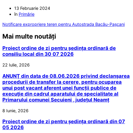
13 Februarie 2024
în
Primărie
Notificare expropriere teren pentru Autostrada Bacău-Pașcani
Mai multe noutăți
Proiect ordine de zi pentru ședința ordinară de
consiliu local din 30 07 2026
22 Iulie, 2026
ANUNŢ din data de 08.06.2026 privind declanșarea
procedurii de transfer la cerere, pentru ocuparea
unui post vacant aferent unei funcții publice de
execuţie din cadrul aparatului de specialitate al
Primarului comunei Secuieni , județul Neamț
8 Iunie, 2026
Proiect ordine de zi pentru ședința ordinară din 07
05 2026