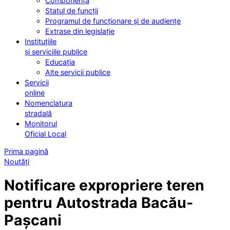
Componența
Statul de funcții
Programul de funcționare și de audiențe
Extrase din legislație
Instituțiile
și serviciile publice
Educația
Alte servicii publice
Servicii
online
Nomenclatura
stradală
Monitorul
Oficial Local
Prima pagină
Noutăți
Notificare expropriere teren
pentru Autostrada Bacău-
Pașcani