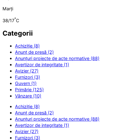
Marți
°
38/17
C
Categorii
Achiziție (8)
Anunț de presă (2)
Anunțuri proiecte de acte normative (88)
Avertizor de integritate (1)
Avizier (27)
Furnizori (3)
Guvern (1)
Primărie (125)
Vânzare (10)
Achiziție (8)
Anunț de presă (2)
Anunțuri proiecte de acte normative (88)
Avertizor de integritate (1)
Avizier (27)
Furnizori (3)