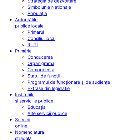
Strategia de dezvoltare
Simbolurile Naționale
Populația
Autoritățile
publice locale
Primarul
Consiliul local
RUTI
Primăria
Conducerea
Organigrama
Componența
Statul de funcții
Programul de funcționare și de audiențe
Extrase din legislație
Instituțiile
și serviciile publice
Educația
Alte servicii publice
Servicii
online
Nomenclatura
stradală