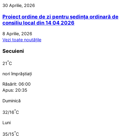
30 Aprilie, 2026
Proiect ordine de zi pentru ședința ordinară de
consiliu local din 14 04 2026
8 Aprilie, 2026
Vezi toate noutățile
Secuieni
°
21
C
nori împrăștiați
Răsărit: 06:00
Apus: 20:35
Duminică
°
32/16
C
Luni
°
35/15
C