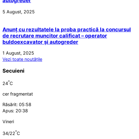
autogreder
5 August, 2025
Anunț cu rezultatele la proba practică la concursul
de recrutare muncitor calificat – operator
buldoexcavator și autogreder
1 August, 2025
Vezi toate noutățile
Secuieni
°
24
C
cer fragmentat
Răsărit: 05:58
Apus: 20:38
Vineri
°
34/22
C