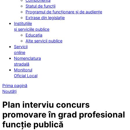
Componența
Statul de funcții
Programul de funcționare și de audiențe
Extrase din legislație
Instituțiile
și serviciile publice
Educația
Alte servicii publice
Servicii
online
Nomenclatura
stradală
Monitorul
Oficial Local
Prima pagină
Noutăți
Plan interviu concurs
promovare în grad profesional
funcție publică