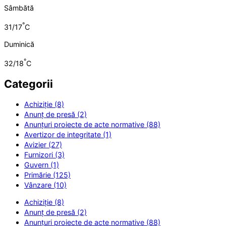
Sâmbătă
°
31/17
C
Duminică
°
32/18
C
Categorii
Achiziție (8)
Anunț de presă (2)
Anunțuri proiecte de acte normative (88)
Avertizor de integritate (1)
Avizier (27)
Furnizori (3)
Guvern (1)
Primărie (125)
Vânzare (10)
Achiziție (8)
Anunț de presă (2)
Anunțuri proiecte de acte normative (88)