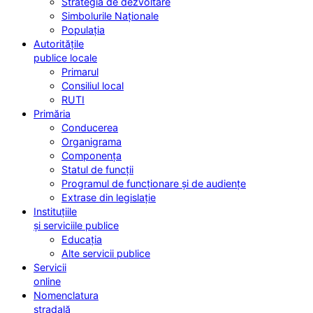
Strategia de dezvoltare
Simbolurile Naționale
Populația
Autoritățile
publice locale
Primarul
Consiliul local
RUTI
Primăria
Conducerea
Organigrama
Componența
Statul de funcții
Programul de funcționare și de audiențe
Extrase din legislație
Instituțiile
și serviciile publice
Educația
Alte servicii publice
Servicii
online
Nomenclatura
stradală