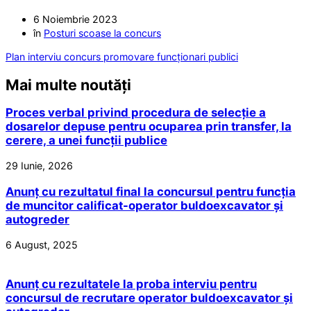
6 Noiembrie 2023
în
Posturi scoase la concurs
Plan interviu concurs promovare funcționari publici
Mai multe noutăți
Proces verbal privind procedura de selecție a
dosarelor depuse pentru ocuparea prin transfer, la
cerere, a unei funcții publice
29 Iunie, 2026
Anunț cu rezultatul final la concursul pentru funcția
de muncitor calificat-operator buldoexcavator și
autogreder
6 August, 2025
Anunț cu rezultatele la proba interviu pentru
concursul de recrutare operator buldoexcavator și