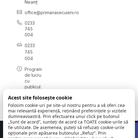
Neamț
office@primariasecuieni.ro
0233
745
004
0233
745
004
Program
de lucru
cu
publicul:
luni -
Acest site folosește cookie
vineri
08:00 -
Folosim cookie-uri pe site-ul nostru pentru a vă oferi cea
16:00
mai relevantă experiență, reținând preferințele și vizitele
dumneavoastră. Prin efectuarea unui click pe butonul
„Sunt de acord”, sunteți de acord ca TOATE cookie-urile să
Open 
fie utilizate. De asemenea, puteți să refuzați cookie-urile
Concept realizat de
Big Media Relații Publice SRL
opționale prin apăsarea butonului „Refuz”. Prin