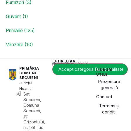
Furnizori (3)
Guvern (1)
Primărie (125)
Vânzare (10)
LOCALIZARE
Acest conținut este blocat până când acceptați categoria corespunzătoare de cookie-uri.
PRIMĂRIA
Accept categoria Funcționalitate
LINKURI
COMUNEI
UTILE
SECUIENI
Prezentare
Județul
generală
Neamț
Sat
Contact
Secuieni,
Comuna
Termeni și
Secuieni,
condiții
str
Orizontului,
nr. 138, jud.