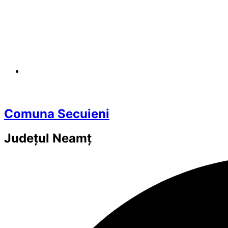
Comuna Secuieni
Județul
Neamț