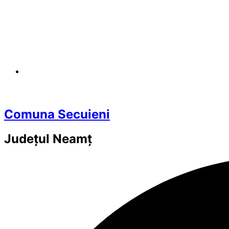
Comuna Secuieni
Județul
Neamț