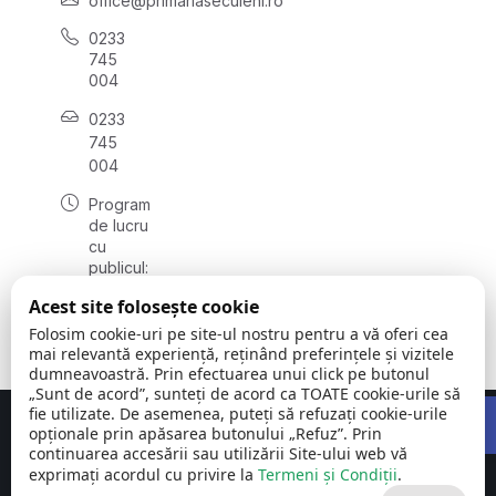
office@primariasecuieni.ro
0233
745
004
0233
745
004
Program
de lucru
cu
publicul:
luni -
Acest site folosește cookie
vineri
08:00 -
Folosim cookie-uri pe site-ul nostru pentru a vă oferi cea
16:00
mai relevantă experiență, reținând preferințele și vizitele
dumneavoastră. Prin efectuarea unui click pe butonul
„Sunt de acord”, sunteți de acord ca TOATE cookie-urile să
Open 
fie utilizate. De asemenea, puteți să refuzați cookie-urile
Concept realizat de
Big Media Relații Publice SRL
opționale prin apăsarea butonului „Refuz”. Prin
continuarea accesării sau utilizării Site-ului web vă
exprimați acordul cu privire la
Comuna
Termeni și Condiții
©
Toate
.
Secuieni ||
2026
drepturile