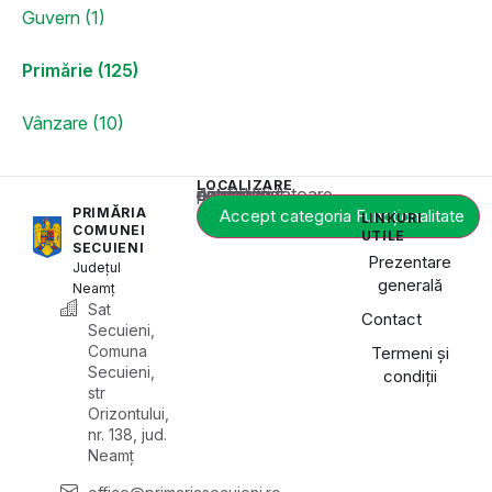
Guvern (1)
Primărie (125)
Vânzare (10)
LOCALIZARE
Acest conținut este blocat până când acceptați categoria corespunzătoare de cookie-uri.
PRIMĂRIA
Accept categoria Funcționalitate
LINKURI
COMUNEI
UTILE
SECUIENI
Prezentare
Județul
generală
Neamț
Sat
Contact
Secuieni,
Comuna
Termeni și
Secuieni,
condiții
str
Orizontului,
nr. 138, jud.
Neamț