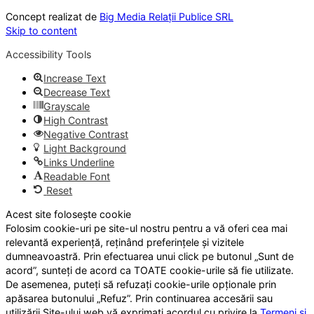
Concept realizat de
Big Media Relații Publice SRL
Skip to content
Accessibility Tools
Increase Text
Decrease Text
Grayscale
High Contrast
Negative Contrast
Light Background
Links Underline
Readable Font
Reset
Acest site folosește cookie
Folosim cookie-uri pe site-ul nostru pentru a vă oferi cea mai
relevantă experiență, reținând preferințele și vizitele
dumneavoastră. Prin efectuarea unui click pe butonul „Sunt de
acord”, sunteți de acord ca TOATE cookie-urile să fie utilizate.
De asemenea, puteți să refuzați cookie-urile opționale prin
apăsarea butonului „Refuz”. Prin continuarea accesării sau
utilizării Site-ului web vă exprimați acordul cu privire la
Termeni și