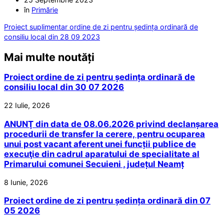
în
Primărie
Proiect suplimentar ordine de zi pentru ședința ordinară de
consiliu local din 28 09 2023
Mai multe noutăți
Proiect ordine de zi pentru ședința ordinară de
consiliu local din 30 07 2026
22 Iulie, 2026
ANUNŢ din data de 08.06.2026 privind declanșarea
procedurii de transfer la cerere, pentru ocuparea
unui post vacant aferent unei funcții publice de
execuţie din cadrul aparatului de specialitate al
Primarului comunei Secuieni , județul Neamț
8 Iunie, 2026
Proiect ordine de zi pentru ședința ordinară din 07
05 2026