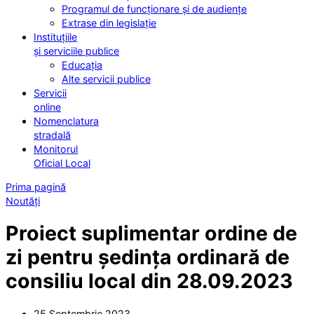
Programul de funcționare și de audiențe
Extrase din legislație
Instituțiile
și serviciile publice
Educația
Alte servicii publice
Servicii
online
Nomenclatura
stradală
Monitorul
Oficial Local
Prima pagină
Noutăți
Proiect suplimentar ordine de
zi pentru ședința ordinară de
consiliu local din 28.09.2023
25 Septembrie 2023