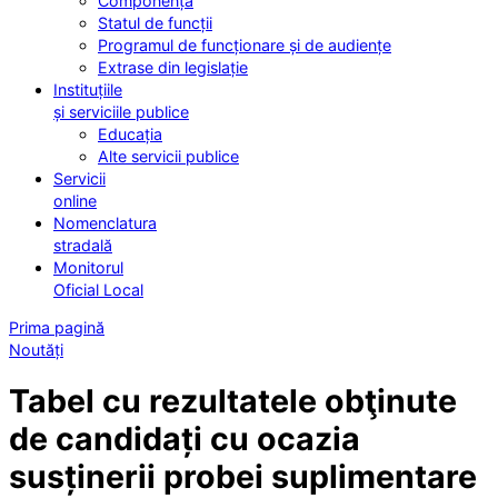
Componența
Statul de funcții
Programul de funcționare și de audiențe
Extrase din legislație
Instituțiile
și serviciile publice
Educația
Alte servicii publice
Servicii
online
Nomenclatura
stradală
Monitorul
Oficial Local
Prima pagină
Noutăți
Tabel cu rezultatele obţinute
de candidați cu ocazia
susținerii probei suplimentare