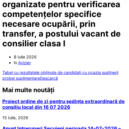
organizate pentru verificarea
competențelor specifice
necesare ocupării, prin
transfer, a postului vacant de
consilier clasa I
8 Iulie 2026
în
Avizier
Tabel cu rezultatele obţinute de candidați cu ocazia susținerii
probei suplimentare
Descarcă
Mai multe noutăți
Proiect ordine de zi pentru ședința extraordinară de
consiliu local din 16 07 2026
15 Iulie, 2026
Anunt Intreruperi Secuieni perioada 14-07-2026 –