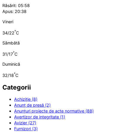
Răsărit: 05:58
Apus: 20:38
Vineri
°
34/22
C
Sâmbătă
°
31/17
C
Duminică
°
32/18
C
Categorii
Achiziție (8)
Anunț de presă (2)
Anunțuri proiecte de acte normative (88)
Avertizor de integritate (1)
Avizier (27)
Furnizori (3)