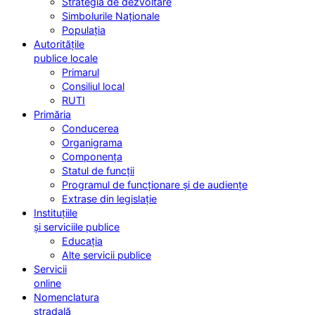
Strategia de dezvoltare
Simbolurile Naționale
Populația
Autoritățile
publice locale
Primarul
Consiliul local
RUTI
Primăria
Conducerea
Organigrama
Componența
Statul de funcții
Programul de funcționare și de audiențe
Extrase din legislație
Instituțiile
și serviciile publice
Educația
Alte servicii publice
Servicii
online
Nomenclatura
stradală