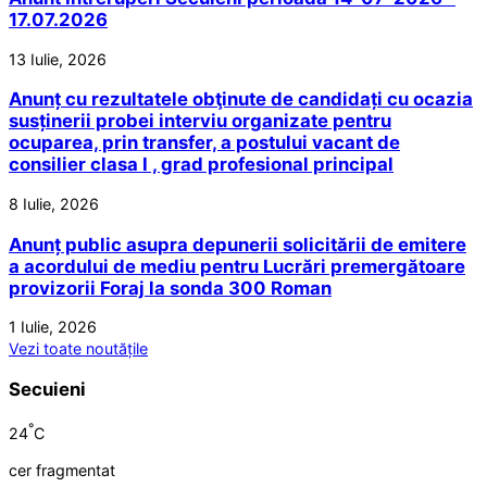
17.07.2026
13 Iulie, 2026
Anunț cu rezultatele obţinute de candidați cu ocazia
susținerii probei interviu organizate pentru
ocuparea, prin transfer, a postului vacant de
consilier clasa I , grad profesional principal
8 Iulie, 2026
Anunț public asupra depunerii solicitării de emitere
a acordului de mediu pentru Lucrări premergătoare
provizorii Foraj la sonda 300 Roman
1 Iulie, 2026
Vezi toate noutățile
Secuieni
°
24
C
cer fragmentat