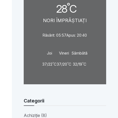
°
28
C
NORI ÎMPRĂȘTIAȚI
Răsărit: 05:57
Apus: 20:40
Joi
Vineri
Sâmbătă
°
°
°
37/22
C
37/20
C
32/19
C
Categorii
Achiziție (8)