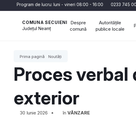
Program de lucru: luni - vineri 08:00 - 16:00
0233 745 0
Despre
Autoritățile
COMUNA SECUIENI
P
Județul
Neamț
comună
publice locale
Prima pagină
Noutăți
Proces verbal 
exterior
30 Iunie 2026
în
VÂNZARE