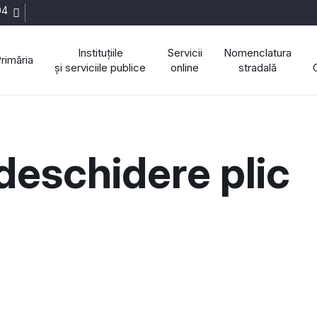
04
Instituțiile
Servicii
Nomenclatura
rimăria
și serviciile publice
online
stradală
deschidere plic