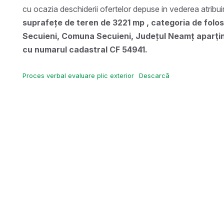
cu ocazia deschiderii ofertelor depuse in vederea atribuiri
suprafețe de teren de 3221 mp , categoria de folosin
Secuieni, Comuna Secuieni, Județul Neamț apar
ţi
cu numarul cadastral CF 54941.
Proces verbal evaluare plic exterior
Descarcă