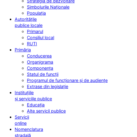
Strategia de dezvoltare
Simbolurile Naționale
Populația
Autoritățile
publice locale
Primarul
Consiliul local
RUTI
Primăria
Conducerea
Organigrama
Componența
Statul de funcții
Programul de funcționare și de audiențe
Extrase din legislație
Instituțiile
și serviciile publice
Educația
Alte servicii publice
Servicii
online
Nomenclatura
stradală