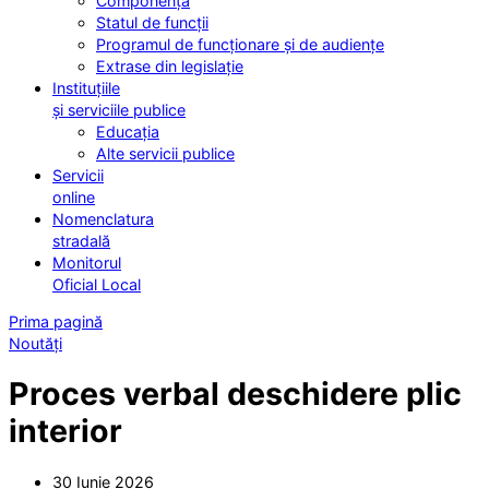
Componența
Statul de funcții
Programul de funcționare și de audiențe
Extrase din legislație
Instituțiile
și serviciile publice
Educația
Alte servicii publice
Servicii
online
Nomenclatura
stradală
Monitorul
Oficial Local
Prima pagină
Noutăți
Proces verbal deschidere plic
interior
30 Iunie 2026