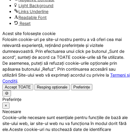
Light Background
Links Underline
Readable Font
Reset
Acest site folosește cookie
Folosim cookie-uri pe site-ul nostru pentru a vă oferi cea mai
relevantă experiență, reținând preferințele și vizitele
dumneavoastră. Prin efectuarea unui click pe butonul „Sunt de
acord”, sunteți de acord ca TOATE cookie-urile să fie utilizate.
De asemenea, puteți să refuzați cookie-urile opționale prin
apăsarea butonului „Refuz”. Prin continuarea accesării sau
utilizării Site-ului web vă exprimați acordul cu privire la
Termeni și
Condiții
.
Accept TOATE
Resping opționale
Preferințe
🍪
Preferințe
×
Necesare
Cookie-urile necesare sunt esențiale pentru funcțiile de bază ale
site-ului web, iar site-ul web nu va funcționa în modul dorit fără
ele.Aceste cookie-uri nu stochează date de identificare