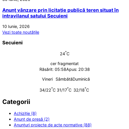
Anunț vânzare prin licitație publică teren situat în
intravilanul satului Secuieni
10 Iunie, 2026
Vezi toate noutățile
Secuieni
°
24
C
cer fragmentat
Răsărit: 05:58
Apus: 20:38
Vineri
Sâmbătă
Duminică
°
°
°
34/22
C
31/17
C
32/18
C
Categorii
Achiziție (8)
Anunț de presă (2)
Anunțuri proiecte de acte normative (88)